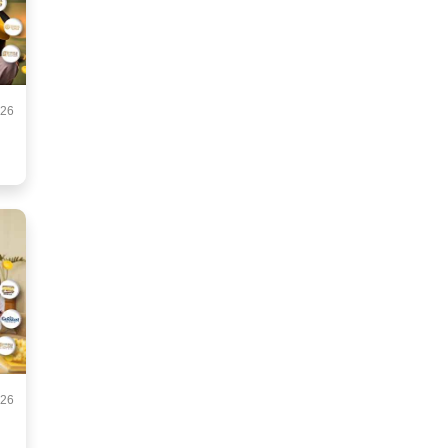
026
026