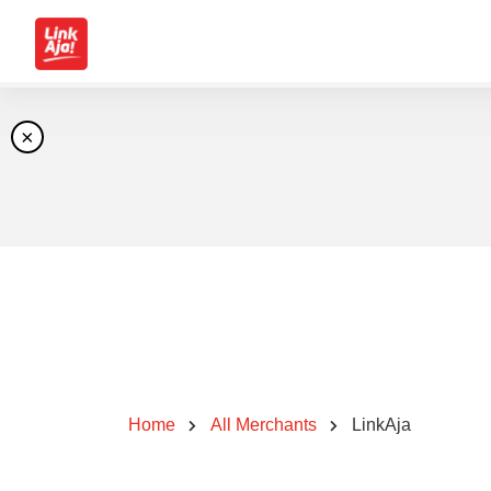
×
Home
All Merchants
LinkAja