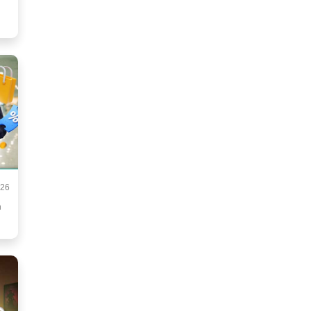
026
h