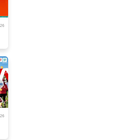
026
026