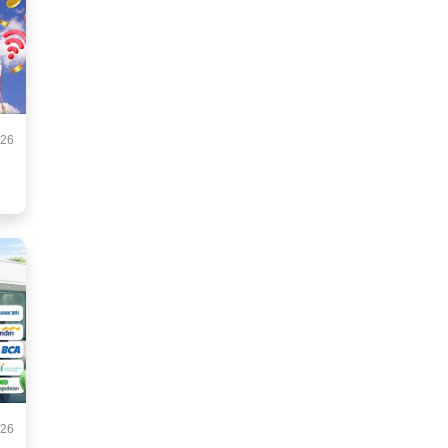
026
026