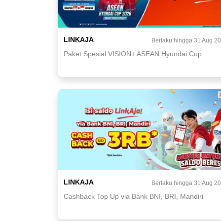
LINKAJA
Berlaku hingga 31 Aug 2
Paket Spesial VISION+ ASEAN Hyundai Cup
LINKAJA
Berlaku hingga 31 Aug 2
Cashback Top Up via Bank BNI, BRI, Mandiri