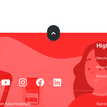
Hig
Merch
Press 
Promo
tek Karya Nusantara
Syarat