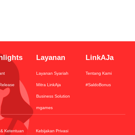
hlights
Layanan
LinkAJa
ant
Layanan Syariah
Tentang Kami
Release
Mitra LinkAja
#SaldoBonus
Business Solution
mgames
 & Ketentuan
Kebijakan Privasi