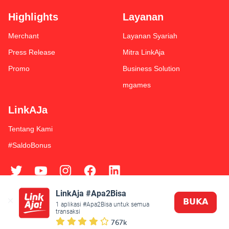
Highlights
Layanan
Merchant
Layanan Syariah
Press Release
Mitra LinkAja
Promo
Business Solution
mgames
LinkAJa
Tentang Kami
#SaldoBonus
LinkAja #Apa2Bisa
𝗕𝗨𝗞𝗔
Syarat & Ketentuan
Kebijakan Privasi
1 aplikasi #Apa2Bisa untuk semua 
transaksi
767k
© 2019 Fintek Karya Nusantara