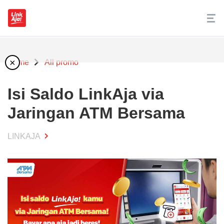
×
Home
All promo
Isi Saldo LinkAja via
Jaringan ATM Bersama
LINKAJA