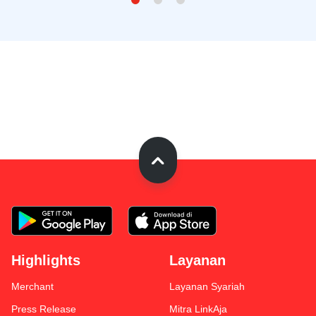
Highlights
Layanan
Merchant
Layanan Syariah
Press Release
Mitra LinkAja