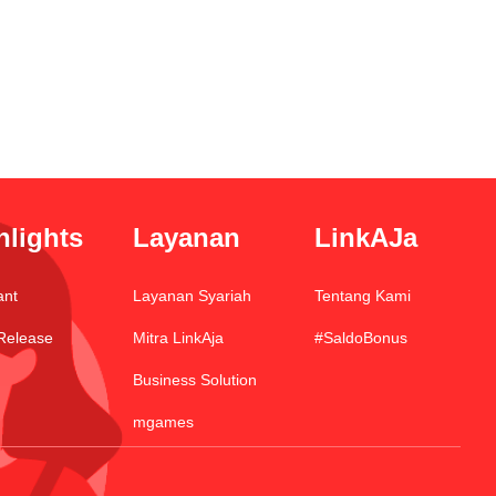
hlights
Layanan
LinkAJa
ant
Layanan Syariah
Tentang Kami
Release
Mitra LinkAja
#SaldoBonus
Business Solution
mgames