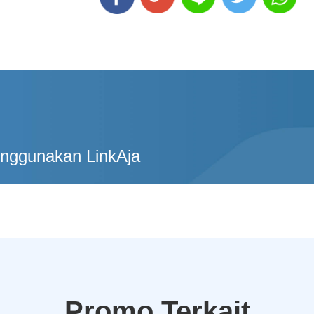
enggunakan LinkAja
Promo Terkait