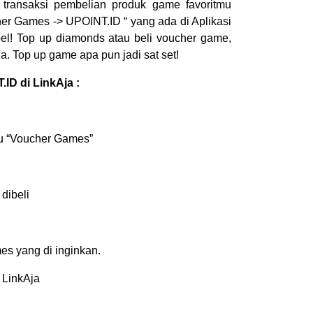
ransaksi pembelian produk game favoritmu
her Games -> UPOINT.ID “ yang ada di Aplikasi
l! Top up diamonds atau beli voucher game,
ja. Top up game apa pun jadi sat set!
ID di LinkAja :
enu “Voucher Games”
dibeli
es yang di inginkan.
 LinkAja