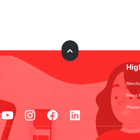
Hig
Merch
Press 
Promo