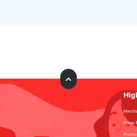
Hig
Merch
Press 
Promo