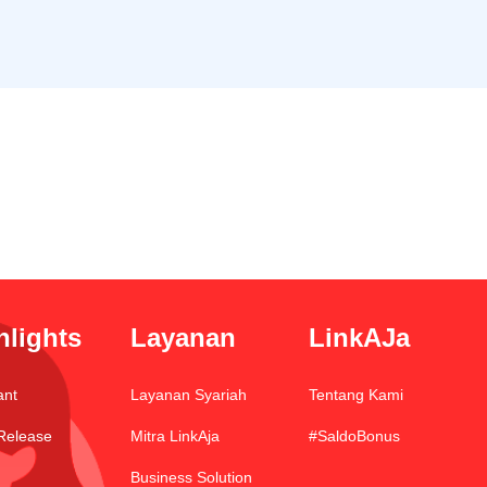
hlights
Layanan
LinkAJa
ant
Layanan Syariah
Tentang Kami
Release
Mitra LinkAja
#SaldoBonus
Business Solution