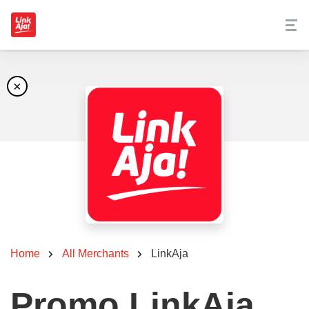
×
Home
All Merchants
LinkAja
Promo LinkAja