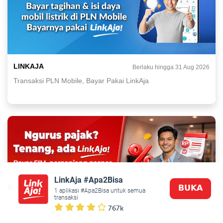
LINKAJA
Berlaku hingga 31 Aug 2026
Transaksi PLN Mobile, Bayar Pakai LinkAja
LinkAja #Apa2Bisa
𝗕𝗨𝗞𝗔
1 aplikasi #Apa2Bisa untuk semua 
transaksi
767k