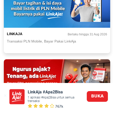
LINKAJA
Berlaku hingga 31 Aug 2026
Transaksi PLN Mobile, Bayar Pakai LinkAja
LinkAja #Apa2Bisa
𝗕𝗨𝗞𝗔
1 aplikasi #Apa2Bisa untuk semua 
transaksi
767k