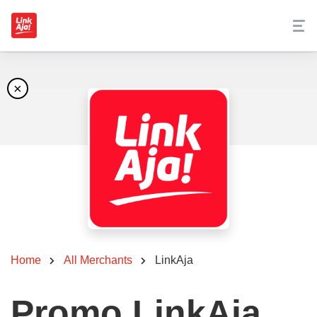
×
Home
All Merchants
LinkAja
Promo LinkAja