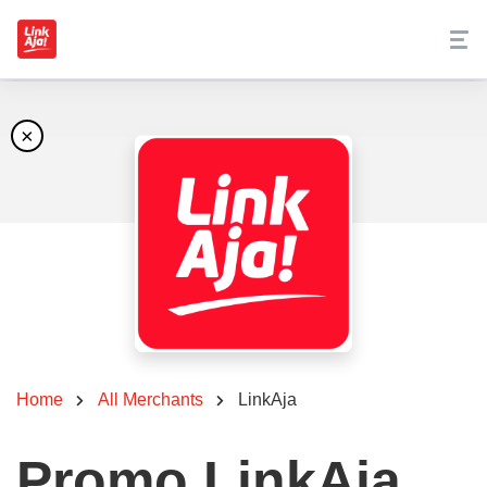
×
Home
All Merchants
LinkAja
Promo LinkAja