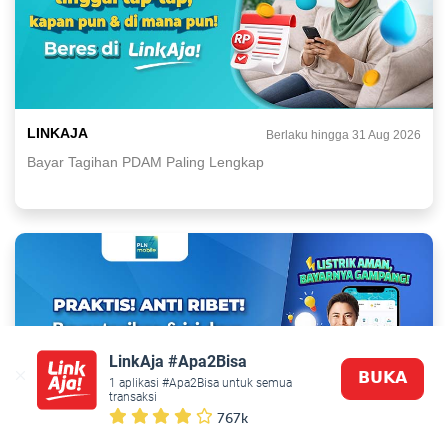
LINKAJA
Berlaku hingga 31 Aug 2026
Bayar Tagihan PDAM Paling Lengkap
LinkAja #Apa2Bisa
𝗕𝗨𝗞𝗔
1 aplikasi #Apa2Bisa untuk semua 
transaksi
767k