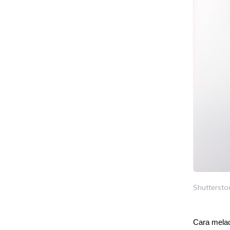
Shuttersto
Cara melac