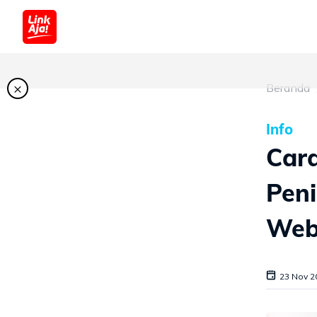
×
Beranda
Info
Car
Peni
Web
23 Nov 2