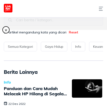
Seputar LinkAja
Cari berita / kategori...
Tentang Kami
×
17
artikel mengandung kata yang dicari
Reset
Cara Pakai
Semua Kategori
Gaya Hidup
Info
Keuang
Syariah
LinkAja Berbagi
Berita Lainnya
Promo
Info
Panduan dan Cara Mudah
Artikel
Melacak HP Hilang di Segala
Kondisi
22 Des 2022