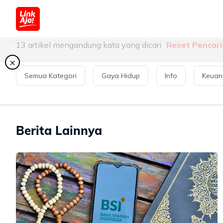
Seputar LinkAja
13
artikel mengandung kata yang dicari
Reset Pencar
×
Semua Kategori
Gaya Hidup
Info
Keuan
Berita Lainnya