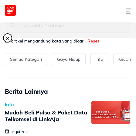
Seputar LinkAja
Cari berita / kategori...
Tentang Kami
×
10
artikel mengandung kata yang dicari
Reset
Cara Pakai
Semua Kategori
Gaya Hidup
Info
Keuang
Syariah
LinkAja Berbagi
Berita Lainnya
Promo
Info
Mudah Beli Pulsa & Paket Data
Artikel
Telkomsel di LinkAja
31 Jul 2023