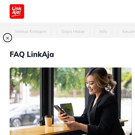
Seputar LinkAja
Semua Kategori
Gaya Hidup
Info
Keuan
×
FAQ LinkAja