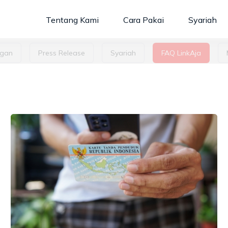
Tentang Kami
Cara Pakai
Syariah
gan
Press Release
Syariah
FAQ LinkAja