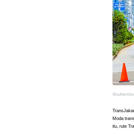
Shuttersto
TransJakar
Moda transp
itu, rute T