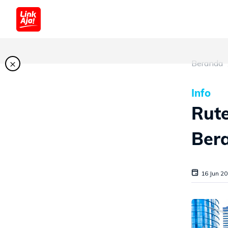
×
Beranda
Info
Rut
Bera
16 Jun 2