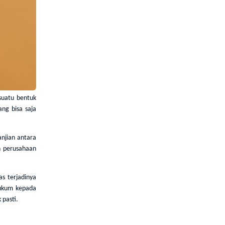
suatu bentuk
ang bisa saja
anjian antara
h perusahaan
s terjadinya
hukum kepada
 pasti.