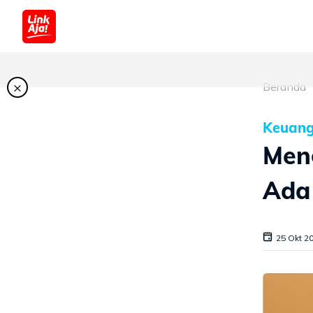
×
Beranda
Keuan
Meng
Ada 
25 Okt 2