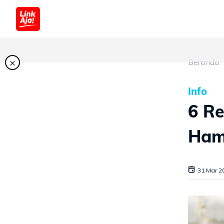
×
Beranda
Info
6 Re
Ham
31 Mar 2