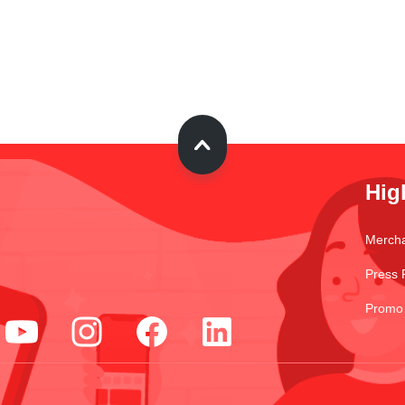
Hig
Merch
Press 
Promo