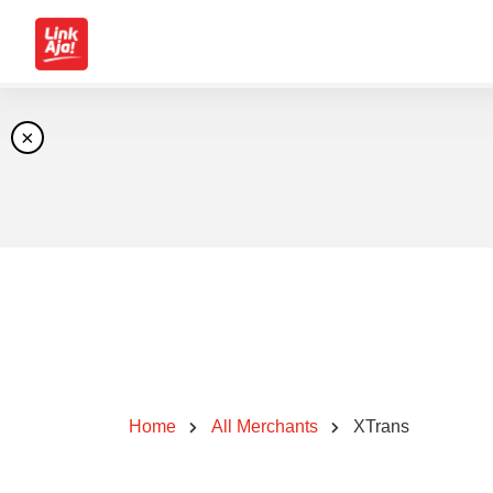
×
Home
All Merchants
XTrans