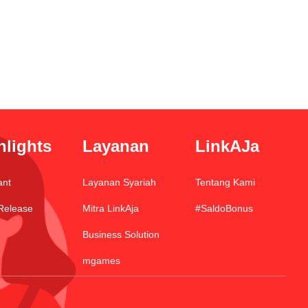
hlights
Layanan
LinkAJa
ant
Layanan Syariah
Tentang Kami
Release
Mitra LinkAja
#SaldoBonus
Business Solution
mgames