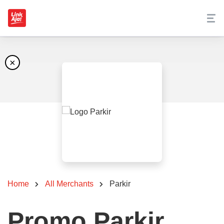
×
Home
All Merchants
Parkir
Promo Parkir