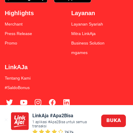
Highlights
Layanan
Merchant
Layanan Syariah
Press Release
Mitra LinkAja
Promo
Business Solution
mgames
LinkAJa
Tentang Kami
#SaldoBonus
LinkAja #Apa2Bisa
𝗕𝗨𝗞𝗔
Syarat & Ketentuan
Kebijakan Privasi
1 aplikasi #Apa2Bisa untuk semua 
transaksi
© 2019 Fintek Karya Nusantara
767k