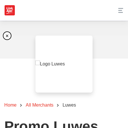
×
Home
All Merchants
Luwes
Promo Luwes