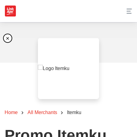
×
Home
All Merchants
Itemku
Promo Itemku