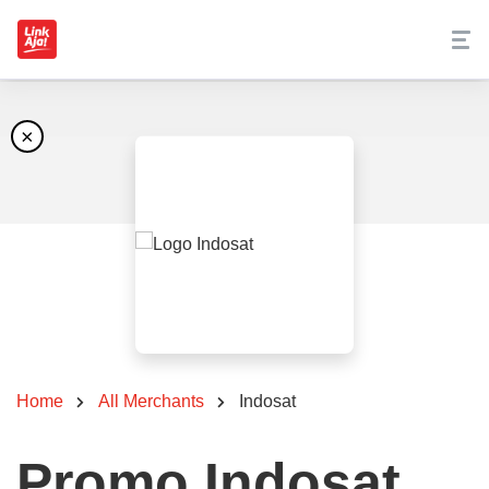
×
Home
All Merchants
Indosat
Promo Indosat