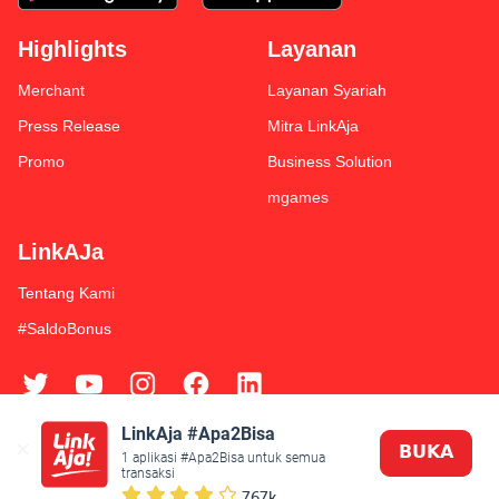
Highlights
Layanan
Merchant
Layanan Syariah
Press Release
Mitra LinkAja
Promo
Business Solution
mgames
LinkAJa
Tentang Kami
#SaldoBonus
LinkAja #Apa2Bisa
𝗕𝗨𝗞𝗔
Syarat & Ketentuan
Kebijakan Privasi
1 aplikasi #Apa2Bisa untuk semua 
transaksi
© 2019 Fintek Karya Nusantara
767k