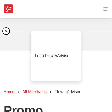
×
Home
All Merchants
FlowerAdvisor
Promo