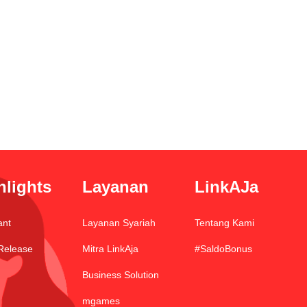
hlights
Layanan
LinkAJa
ant
Layanan Syariah
Tentang Kami
Release
Mitra LinkAja
#SaldoBonus
Business Solution
mgames