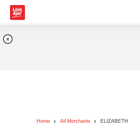
×
Home
All Merchants
ELIZABETH