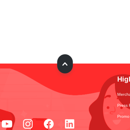
Hig
Merch
Press 
Promo