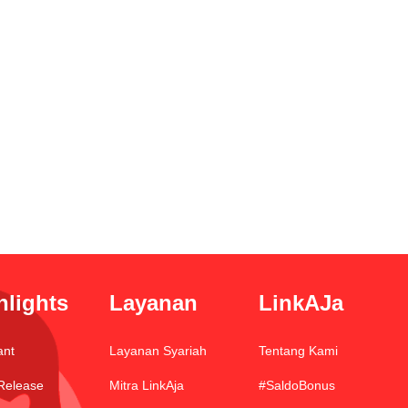
hlights
Layanan
LinkAJa
ant
Layanan Syariah
Tentang Kami
Release
Mitra LinkAja
#SaldoBonus