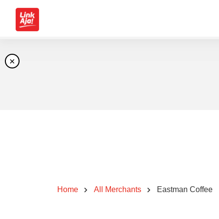
×
Home
All Merchants
Eastman Coffee