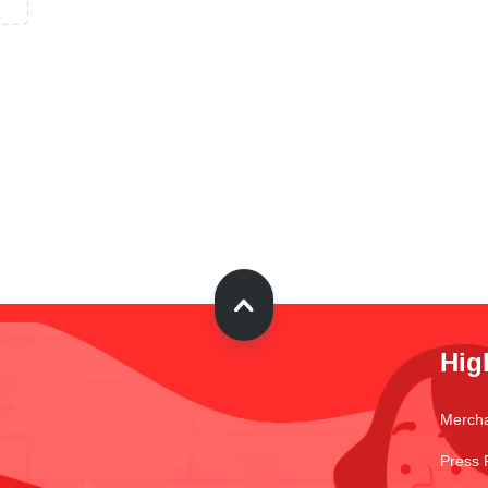
Hig
Merch
Press 