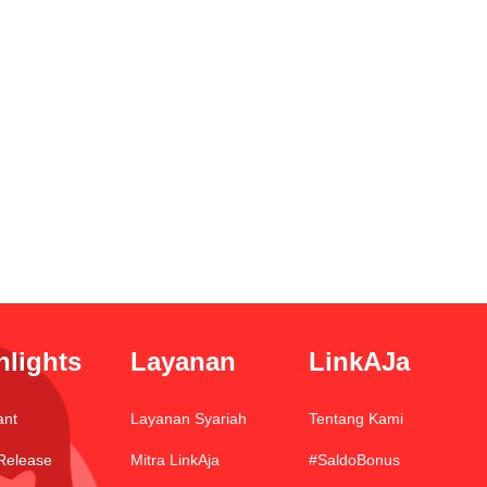
hlights
Layanan
LinkAJa
ant
Layanan Syariah
Tentang Kami
Release
Mitra LinkAja
#SaldoBonus