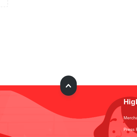
Hig
Merch
Press 