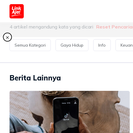
Seputar LinkAja
4
artikel mengandung kata yang dicari
Reset Pencaria
×
Semua Kategori
Gaya Hidup
Info
Keuan
Berita Lainnya