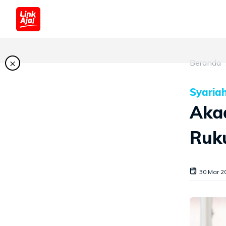
×
Beranda
Syaria
Akad
Ruk
30 Mar 2