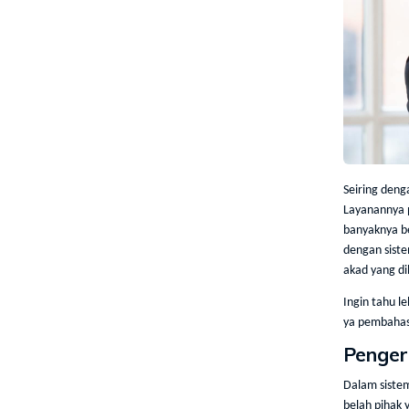
Seiring den
Layanannya pu
banyaknya b
dengan sist
akad yang d
Ingin tahu 
ya pembahas
Penger
Dalam sist
belah pihak