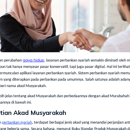
gaya hidup
gan perubahan
, layanan perbankan syariah semakin diminati oleh 
n tak hanya menyasar pasar konservatif, tapi juga pasar digital. Hal ini terlihat
ermunculan aplikasi layanan perbankan syariah. Sistem perbankan syariah me
em yang diterapkan pada perbankan pada umumnya. Salah satunya adalah adany
iberi nama akad Musyarakah.
lebih jelas tentang akad Musyarakah dan perbedaannya dengan akad Murabahah?
annya di bawah ini.
tian Akad Musyarakah
em
perbankan syariah
, terdapat berbagai jenis akad yang menandai perjanjian an
 yang bekerja sama. Secara bahasa, menurut Buku Standar Produk Musyarakah d