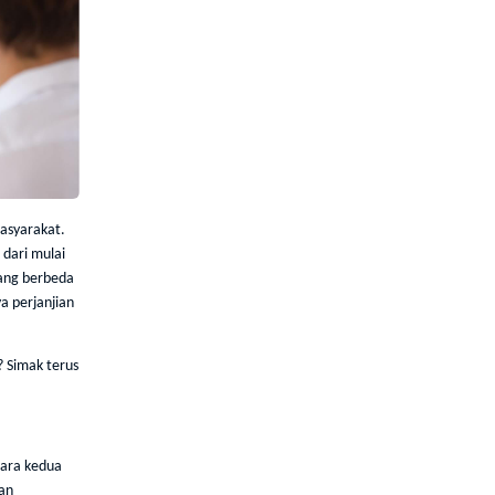
masyarakat.
 dari mulai
mang berbeda
a perjanjian
 Simak terus
tara kedua
an