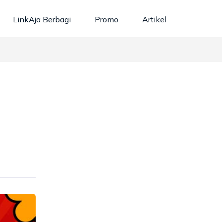
LinkAja Berbagi
Promo
Artikel