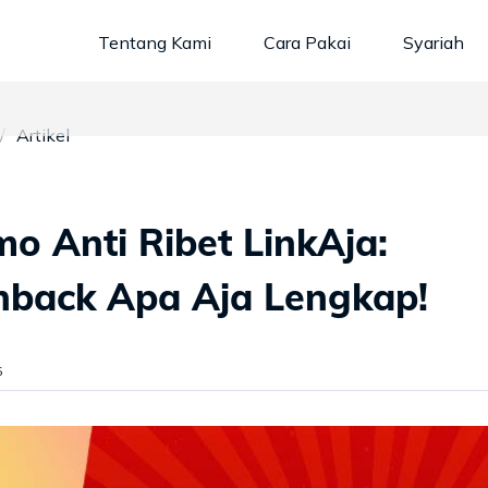
Tentang Kami
Cara Pakai
Syariah
Artikel
o Anti Ribet LinkAja:
hback Apa Aja Lengkap!
5