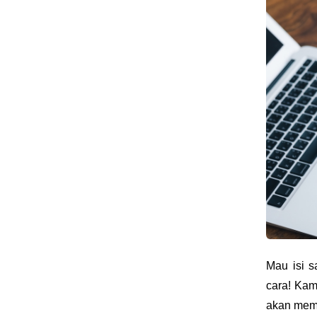
Mau isi s
cara! Kam
akan memb