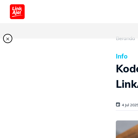
×
Beranda
Info
Kod
Link
4 Jul 202