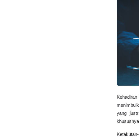
Kehadira
menimbulk
yang just
khususnya d
Ketakutan-