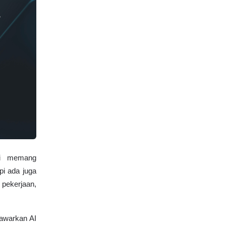
i memang 
i ada juga 
ekerjaan, 
awarkan AI 