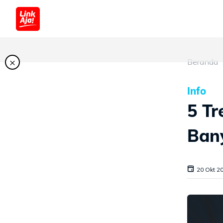
×
Beranda
Info
5 Tr
Bany
20 Okt 2