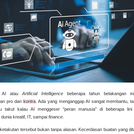
n AI atau 
Artificial Intelligence 
beberapa tahun belakangan in
an pro dan 
kontra
. Ada yang menganggap AI sangat membantu, tap
ru takut kalau AI menggeser “peran manusia” di beberapa lini p
unia kreatif, IT, sampai 
finance
. 
ketakutan tersebut bukan tanpa alasan. Kecerdasan buatan yang dit