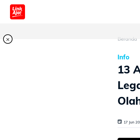
×
Beranda
Info
13 A
Leg
Ola
17 Jun 2