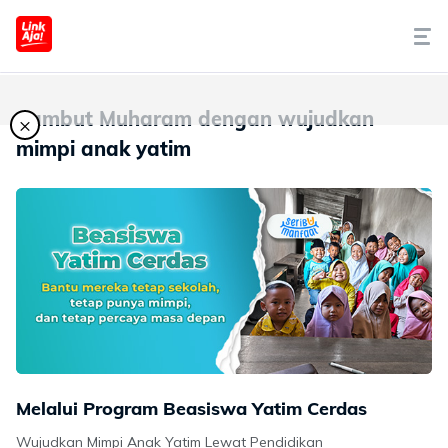
Tentang Kami
Sambut Muharam dengan wujudkan
×
mimpi anak yatim
Cara Pakai
Syariah
LinkAja Berbagi
Promo
Artikel
Melalui Program Beasiswa Yatim Cerdas
Wujudkan Mimpi Anak Yatim Lewat Pendidikan