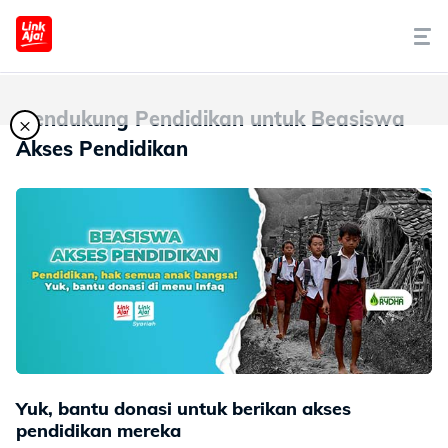
Tentang Kami
Mendukung Pendidikan untuk Beasiswa
×
Akses Pendidikan
Cara Pakai
Syariah
LinkAja Berbagi
Promo
Artikel
Yuk, bantu donasi untuk berikan akses
pendidikan mereka