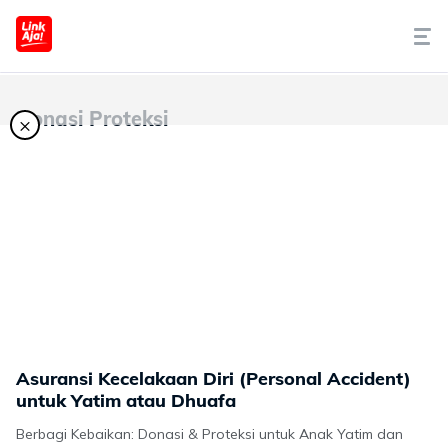
Tentang Kami
Donasi Proteksi
×
Cara Pakai
Syariah
LinkAja Berbagi
Promo
Asuransi Kecelakaan Diri (Personal Accident)
Artikel
untuk Yatim atau Dhuafa
Berbagi Kebaikan: Donasi & Proteksi untuk Anak Yatim dan