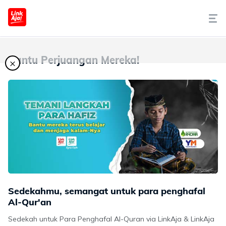
Tentang Kami
Bantu Perjuangan Mereka!
×
Cara Pakai
Syariah
LinkAja Berbagi
Promo
Sedekahmu, semangat untuk para penghafal
Artikel
Al-Qur'an
Sedekah untuk Para Penghafal Al-Quran via LinkAja & LinkAja